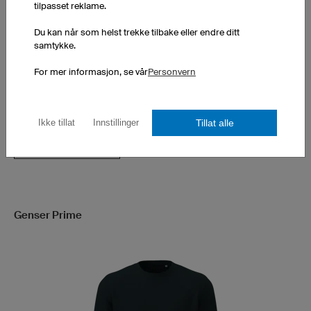
tilpasset reklame.
Du kan når som helst trekke tilbake eller endre ditt
samtykke.
Dobbeltlags hette
Passer for menn og kvinner
For mer informasjon, se vår
Personvern
ekskl. Trykkostnader
Tillat alle
Ikke tillat
Innstillinger
Preis anzeigen
Genser Prime