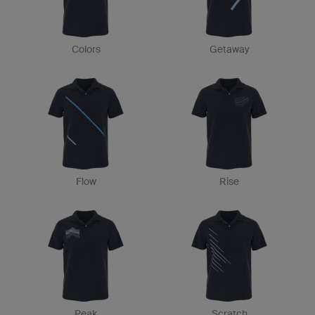
Colors
Getaway
Flow
Rise
Peak
Scratch