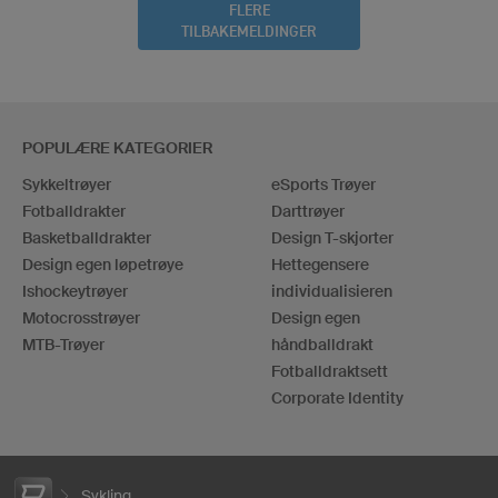
FLERE
TILBAKEMELDINGER
POPULÆRE KATEGORIER
Sykkeltrøyer
eSports Trøyer
Fotballdrakter
Darttrøyer
Basketballdrakter
Design T-skjorter
Design egen løpetrøye
Hettegensere
Ishockeytrøyer
individualisieren
Motocrosstrøyer
Design egen
MTB-Trøyer
håndballdrakt
Fotballdraktsett
Corporate Identity
Sykling