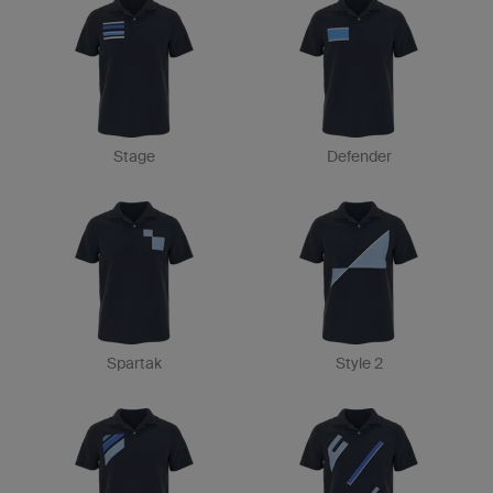
Stage
Defender
Spartak
Style 2