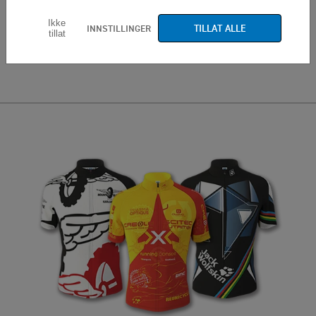
Ikke
Animal
TILLAT ALLE
Ivy
INNSTILLINGER
tillat