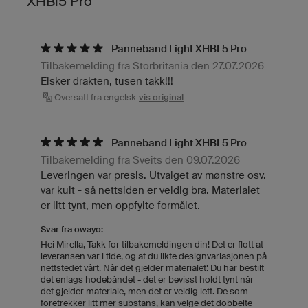
XHBl5 Pro
Panneband Light XHBL5 Pro
Tilbakemelding fra Storbritania den 27.07.2026
Elsker drakten, tusen takk!!!
Oversatt fra engelsk
vis original
Panneband Light XHBL5 Pro
Tilbakemelding fra Sveits den 09.07.2026
Leveringen var presis. Utvalget av mønstre osv.
var kult - så nettsiden er veldig bra. Materialet
er litt tynt, men oppfylte formålet.
Svar fra owayo:
Hei Mirella, Takk for tilbakemeldingen din! Det er flott at
leveransen var i tide, og at du likte designvariasjonen på
nettstedet vårt. Når det gjelder materialet: Du har bestilt
det enlags hodebåndet - det er bevisst holdt tynt når
det gjelder materiale, men det er veldig lett. De som
foretrekker litt mer substans, kan velge det dobbelte