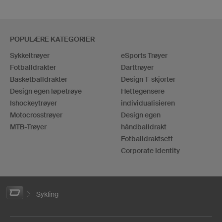
POPULÆRE KATEGORIER
Sykkeltrøyer
eSports Trøyer
Fotballdrakter
Darttrøyer
Basketballdrakter
Design T-skjorter
Design egen løpetrøye
Hettegensere
Ishockeytrøyer
individualisieren
Motocrosstrøyer
Design egen
MTB-Trøyer
håndballdrakt
Fotballdraktsett
Corporate Identity
Sykling