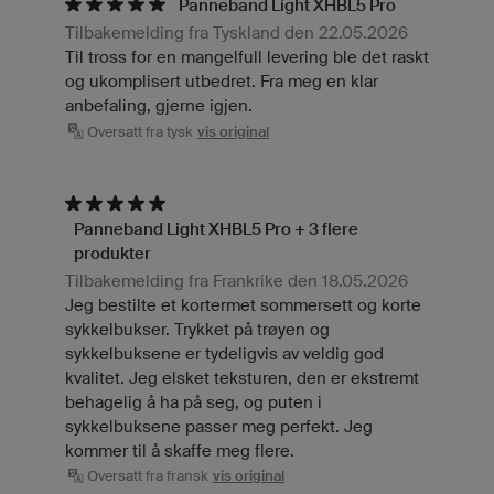
Panneband Light XHBL5 Pro
Tilbakemelding fra Tyskland den 22.05.2026
Til tross for en mangelfull levering ble det raskt
og ukomplisert utbedret. Fra meg en klar
anbefaling, gjerne igjen.
Oversatt fra tysk
vis original
Panneband Light XHBL5 Pro + 3 flere
produkter
Tilbakemelding fra Frankrike den 18.05.2026
Jeg bestilte et kortermet sommersett og korte
sykkelbukser. Trykket på trøyen og
sykkelbuksene er tydeligvis av veldig god
kvalitet. Jeg elsket teksturen, den er ekstremt
behagelig å ha på seg, og puten i
sykkelbuksene passer meg perfekt. Jeg
kommer til å skaffe meg flere.
Oversatt fra fransk
vis original