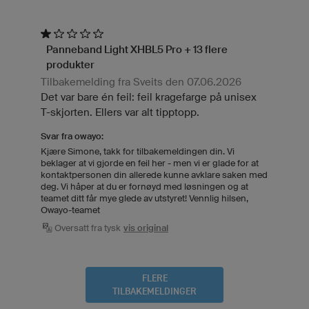
Panneband Light XHBL5 Pro + 13 flere
produkter
Tilbakemelding fra Sveits den 07.06.2026
Det var bare én feil: feil kragefarge på unisex
T-skjorten. Ellers var alt tipptopp.
Svar fra owayo:
Kjære Simone, takk for tilbakemeldingen din. Vi
beklager at vi gjorde en feil her - men vi er glade for at
kontaktpersonen din allerede kunne avklare saken med
deg. Vi håper at du er fornøyd med løsningen og at
teamet ditt får mye glede av utstyret! Vennlig hilsen,
Owayo-teamet
Oversatt fra tysk
vis original
FLERE
TILBAKEMELDINGER