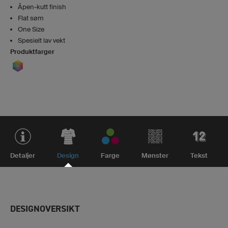
Åpen-kutt finish
Flat søm
One Size
Spesielt lav vekt
Produktfarger
Detaljer
Design
Farge
Mønster
Tekst
DESIGNOVERSIKT