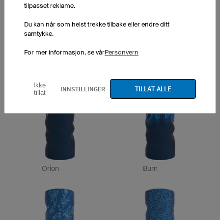
tilpasset reklame.
Du kan når som helst trekke tilbake eller endre ditt
samtykke.
Piet
Sunray
For mer informasjon, se vår
Personvern
Ikke
TILLAT ALLE
INNSTILLINGER
tillat
Orion
Burn