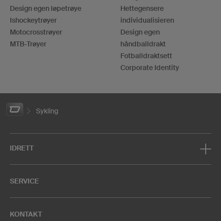
Design egen løpetrøye
Hettegensere
Ishockeytrøyer
individualisieren
Motocrosstrøyer
Design egen
MTB-Trøyer
håndballdrakt
Fotballdraktsett
Corporate Identity
Sykling
IDRETT
SERVICE
KONTAKT