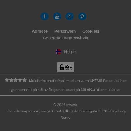
Adresse
Personvern
Cookies!
Generelle Handelsvilkår
Norge
Multifunksjonellt skjerf medium varm XNTM5 Pro er tildelt et
eKomi
gjennomsnitt på 4.8 av 5 stjerner basert på 361
-anmeldelser
©
2026
owayo.
info-no@owayo.com
| owayo GmbH (NUF), Jernbanegata 11, 1706 Sapsborg,
Norge