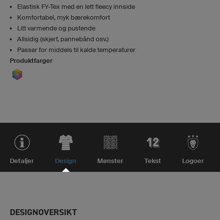
Elastisk FY-Tex med en lett fleecy innside
Komfortabel, myk bærekomfort
Litt varmende og pustende
Allsidig (skjerf, pannebånd osv.)
Passer for middels til kalde temperaturer
Produktfarger
Detaljer
Design
Mønster
Tekst
Logoer
DESIGNOVERSIKT