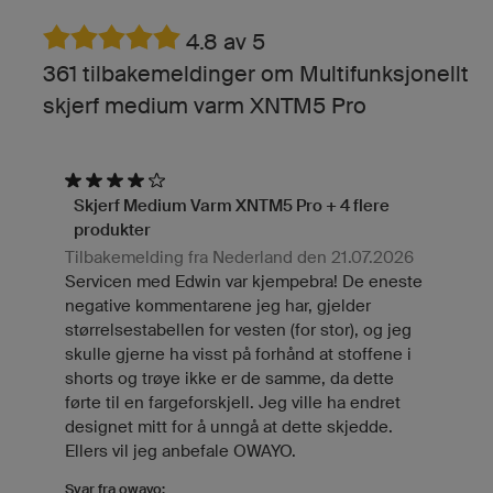
4.8 av 5
361 tilbakemeldinger om Multifunksjonellt
skjerf medium varm XNTM5 Pro
Skjerf Medium Varm XNTM5 Pro + 4 flere
produkter
Tilbakemelding fra Nederland den 21.07.2026
Servicen med Edwin var kjempebra! De eneste
negative kommentarene jeg har, gjelder
størrelsestabellen for vesten (for stor), og jeg
skulle gjerne ha visst på forhånd at stoffene i
shorts og trøye ikke er de samme, da dette
førte til en fargeforskjell. Jeg ville ha endret
designet mitt for å unngå at dette skjedde.
Ellers vil jeg anbefale OWAYO.
Svar fra owayo: