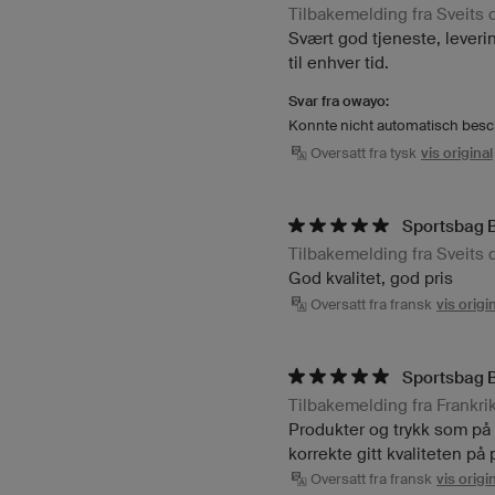
Tilbakemelding fra Sveits
Svært god tjeneste, leverin
til enhver tid.
Svar fra owayo:
Konnte nicht automatisch bes
Oversatt fra tysk
vis original
Sportsbag B
Tilbakemelding fra Sveits
God kvalitet, god pris
Oversatt fra fransk
vis origi
Sportsbag 
Tilbakemelding fra Frankr
Produkter og trykk som på 
korrekte gitt kvaliteten på
Oversatt fra fransk
vis origi