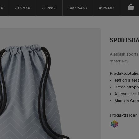
ER
STYRKER
SERVICE
OM OWAYO
KONTAKT
SPORTSBA
Klassisk sportsb
materiale.
Produktdetalje
Tøff og slites
Brede stropp
All-over-print
Made in Ger
Produktfarger