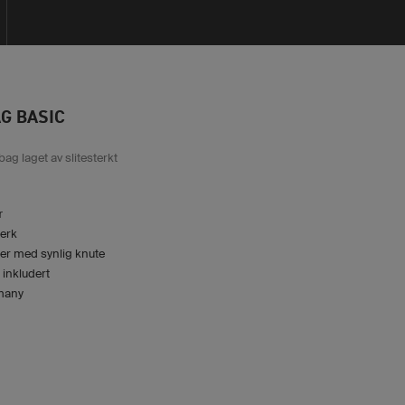
G BASIC
ag laget av slitesterkt
r
terk
er med synlig knute
 inkludert
many