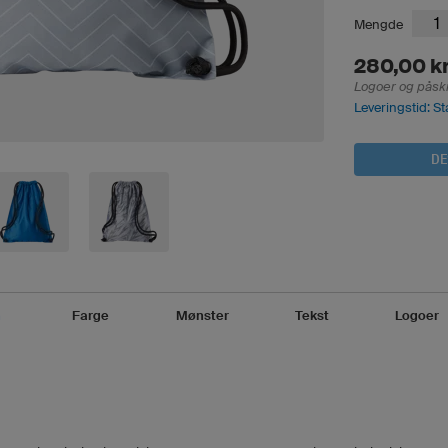
Mengde
280,00 k
Logoer og påskri
Leveringstid: St
DE
n
Farge
Mønster
Tekst
Logoer