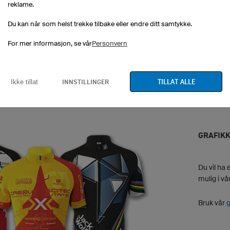
reklame.
Du kan når som helst trekke tilbake eller endre ditt samtykke.
Flight
Scratch
For mer informasjon, se vår
Personvern
TILLAT ALLE
INNSTILLINGER
Ikke tillat
GRAFIKK
Du vil ha 
mulig i v
Bruk vår
g