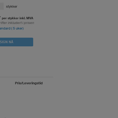
stykker
r
per stykker inkl. MVA
fter inkludert i prisen
andard ( 5 uker)
SIGN NÅ
Pris/Leveringstid