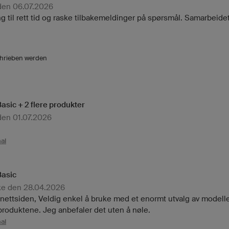
 den 06.07.2026
g til rett tid og raske tilbakemeldinger på spørsmål. Samarbeidet
chrieben werden
asic + 2 flere produkter
 den 01.07.2026
nal
Basic
ike den 28.04.2026
nettsiden, Veldig enkel å bruke med et enormt utvalg av modeller
 produktene. Jeg anbefaler det uten å nøle.
nal