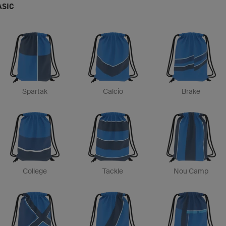
ASIC
Spartak
Calcio
Brake
College
Tackle
Nou Camp