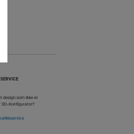
SERVICE
et design som ikke er
år 3D-Konfigurator?
rafikkservice