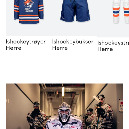
Ishockeytrøyer
Ishockeybukser
Ishockeyst
Herre
Herre
Herre
Item
1
of
5