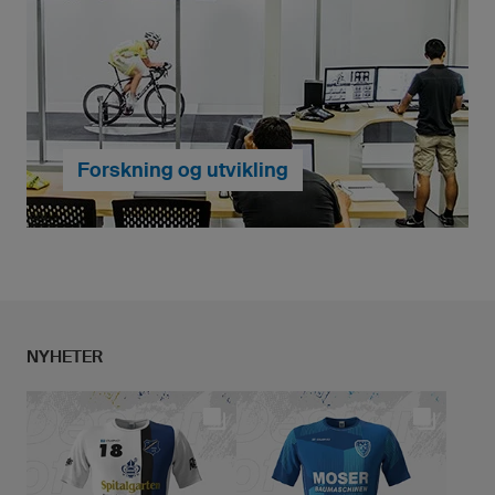
Hos owayo kan du skreddersy dine egne
fotballdrakter. Navn, nummer, logoer med flere farger
og lagvåpen, samt bilder kan alt trykkes på skjortene.
Og det beste av alt er at det er inkludert i prisen.
... videre til mitt design
Forskning og utvikling
Vi inngår ingen kompromisser når det kommer til
passformen til klærne våre. Hvert produkt er utviklet i
NYHETER
en kompleks prosess for å støtte våre amatører og
profesjonelle idrettsutøvere i deres prestasjoner på
best mulig måte.
... videre til forskning og utvikling