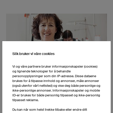
Slik bruker vi våre cookies
Made in Germany
Vi og våre partnere bruker informasjonskapsler (cookies)
og lignende teknologier for å behandle
personopplysninger som din IP-adresse. Disse dataene
brukes for å tilpasse innhold og annonser, måle annonser
(også utenfor vårt nettsted) og vise deg både personlige og
ikke-personlige annonser. Informasjonskapsler og mobile
ID-er brukes for både personlig tilpasset og ikke-personlig
Våre fotballklær blir produsert i Tyskland. Slik kan vi
tilpasset reklame.
garantere våre kunder best mulig kvalitet og
Du kan når som helst trekke tilbake eller endre ditt
samtidig gi våre medarbeidere de beste