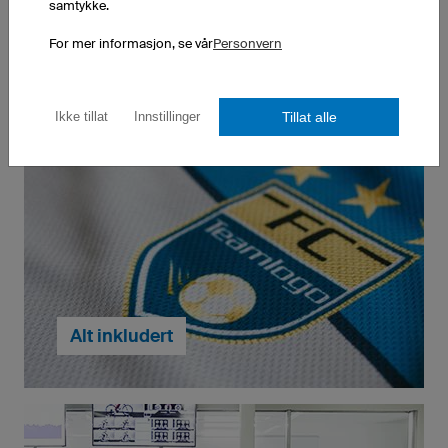
samtykke.
arbeidsvilkårene.
For mer informasjon, se vår
Personvern
Bestill ubegrenset antall
Tillat alle
Ikke tillat
Innstillinger
Det spiller ingen rolle om det er ett stykke eller ti
tusen - du kan bestille hvilket som helst antall fra oss.
Dine sportsklær vil bli levert i tide takket være vår
produksjon i Tyskland.
... videre til en eller ti tusen
Alt inkludert