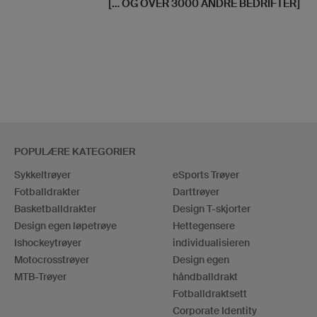
[... OG OVER 3000 ANDRE BEDRIFTER]
POPULÆRE KATEGORIER
Sykkeltrøyer
eSports Trøyer
Fotballdrakter
Darttrøyer
Basketballdrakter
Design T-skjorter
Design egen løpetrøye
Hettegensere
Ishockeytrøyer
individualisieren
Motocrosstrøyer
Design egen
MTB-Trøyer
håndballdrakt
Fotballdraktsett
Corporate Identity