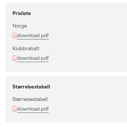
Prisliste
Norge
download pdf
Klubbrabatt
download pdf
Størrelsestabell
Størrelsestabell
download pdf