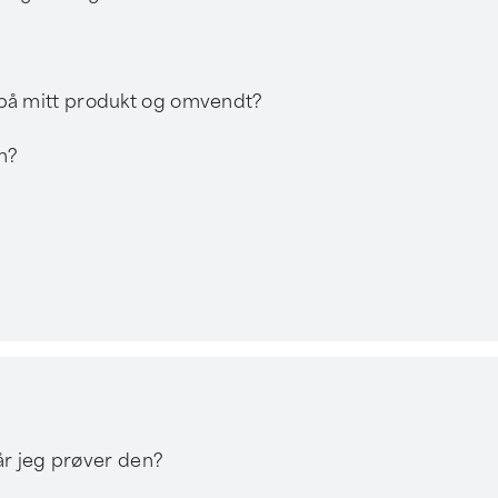
en på mitt produkt og omvendt?
n?
år jeg prøver den?