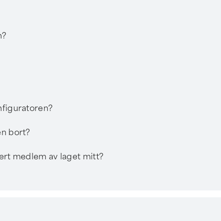
n?
nfiguratoren?
en bort?
vert medlem av laget mitt?