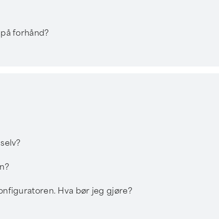
l på forhånd?
 selv?
gn?
konfiguratoren. Hva bør jeg gjøre?