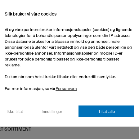
Slik bruker vi våre cookies
Sportsbag Basic
Vi og våre partnere bruker informasjonskapsler (cookies) og lignende
Robust material
teknologier for å behandle personopplysninger som din IP-adresse.
All-Over-Print inkludert
Disse dataene brukes for å tilpasse innhold og annonser, måle
annonser (også utenfor vårt nettsted) og vise deg både personlige og
ikke-personlige annonser. Informasjonskapsler og mobile ID-er
brukes for både personlig tilpasset og ikke-personlig tilpasset
reklame.
1 stykk: 280,00 kr per stykk
r
10 stykker: 230,00 kr per stykk
ker
Du kan når som helst trekke tilbake eller endre ditt samtykke.
50 stykker: 200,00 kr per stykk
ker
For mer informasjon, se vår
Personvern
Tillat alle
Ikke tillat
Innstillinger
RT SORTIMENT