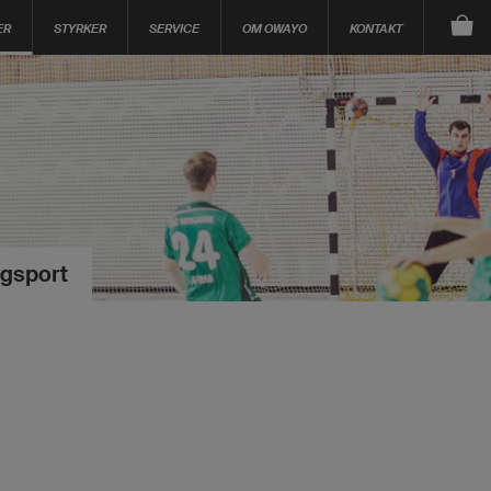
ER
STYRKER
SERVICE
OM OWAYO
KONTAKT
agsport