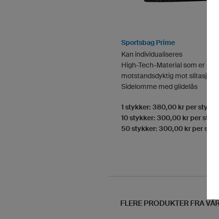
Sportsbag Prime
Kan individualiseres
High-Tech-Material som er
motstandsdyktig mot slitasje
Sidelomme med glidelås
1 stykker: 380,00 kr per stykke
10 stykker: 300,00 kr per styk
50 stykker: 300,00 kr per styk
FLERE PRODUKTER FRA VÅ