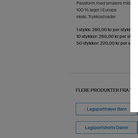
Passform med smalere midje
100 % laget i Europa
ekskl. Trykkostnader
1 stykk: 280,00 kr per stykk
10 stykker: 260,00 kr per styk
50 stykker: 220,00 kr per styk
FLERE PRODUKTER FRA VÅ
Lagsporttrøyer Barn
Lagsportshorts Dame