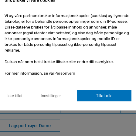
Slik bruker vi våre cookies
Vi og våre partnere bruker informasjonskapsler (cookies) og lignende
teknologier for å behandle personopplysninger som din IP-adresse.
Disse dataene brukes for å tilpasse innhold og annonser, måle
annonser (også utenfor vårt nettsted) og vise deg både personlige og
k
ikke-personlige annonser. Informasjonskapsler og mobile ID-er
k
brukes for både personlig tilpasset og ikke-personlig tilpasset
reklame.
Du kan når som helst trekke tilbake eller endre ditt samtykke.
For mer informasjon, se vår
Personvern
RT SORTIMENT
Tillat alle
Ikke tillat
Innstillinger
Lagsportshorts Barn
Sokkker
Lagsporttrøyer Dame