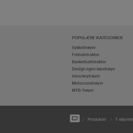
POPULÆRE KATEGORIER
Sykkeltrøyer
Fotballdrakter
Basketballdrakter
Design egen løpetrøye
Ishockeytrøyer
Motocrosstrøyer
MTB-Trøyer
Produkter
T-skjort