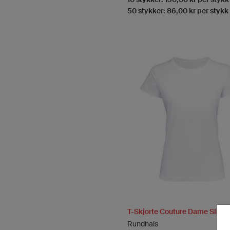
50 stykker: 86,00 kr per stykk
T-Skjorte Couture Dame Slim
Rundhals