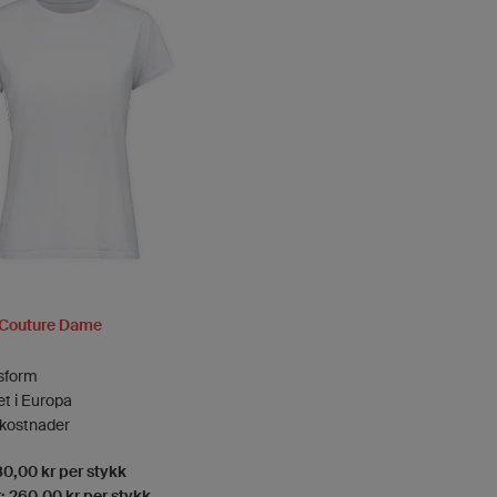
 Couture Dame
sform
t i Europa
kkostnader
80,00 kr per stykk
: 260,00 kr per stykk