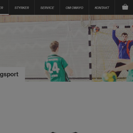
ER
STYRKER
SERVICE
OM OWAYO
KONTAKT
agsport