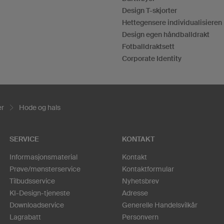
Design T-skjorter
Hettegensere individualisieren
Design egen håndballdrakt
Fotballdraktsett
Corporate Identity
er
Hode og hals
SERVICE
KONTAKT
Informasjonsmaterial
Kontakt
Prøve/mønsterservice
Kontaktformular
Tilbudsservice
Nyhetsbrev
KI-Design-tjeneste
Adresse
Downloadservice
Generelle Handelsvilkår
Lagrabatt
Personvern