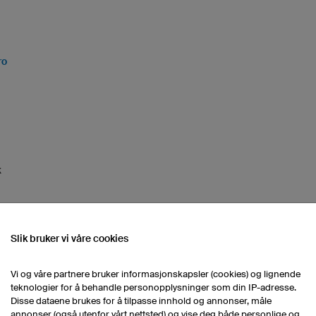
ro
k
Slik bruker vi våre cookies
Vi og våre partnere bruker informasjonskapsler (cookies) og lignende
teknologier for å behandle personopplysninger som din IP-adresse.
Disse dataene brukes for å tilpasse innhold og annonser, måle
annonser (også utenfor vårt nettsted) og vise deg både personlige og