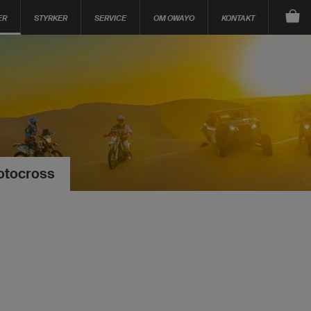
ER
STYRKER
SERVICE
OM OWAYO
KONTAKT
otocross