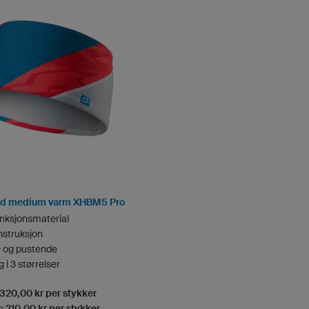
d medium varm XHBM5 Pro
unksjonsmaterial
nstruksjon
 og pustende
g i 3 størrelser
 320,00 kr per stykker
: 210,00 kr per stykker