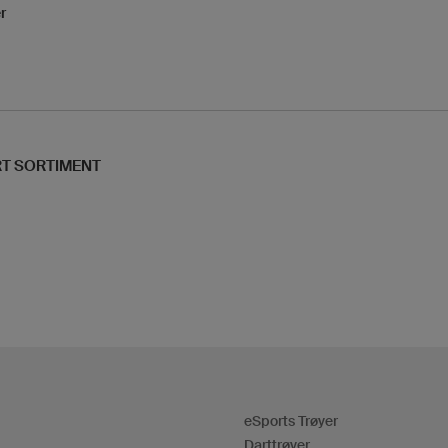
r
RT SORTIMENT
eSports Trøyer
Darttrøyer