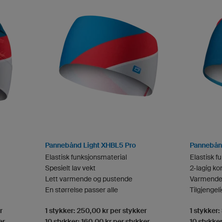
Pannebånd Light XHBL5 Pro
Pannebån
Elastisk funksjonsmaterial
Elastisk f
Spesielt lav vekt
2-lagig ko
Lett varmende og pustende
Varmende
En størrelse passer alle
Tilgjengeli
r
1 stykker: 250,00 kr per stykker
1 stykker:
er
10 stykker: 160,00 kr per stykker
10 stykker