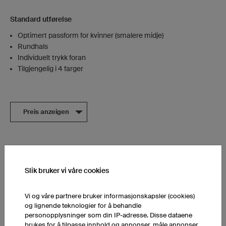
Standard utførelse
Optimert passform for kvinner (smalere midje)
Rundhals
Individuelt trykk foran
Tilgjengelig i 4 farger
Preis anzeigen
Hettegenser Prime
Slik bruker vi våre cookies
Vi og våre partnere bruker informasjonskapsler (cookies)
og lignende teknologier for å behandle
personopplysninger som din IP-adresse. Disse dataene
brukes for å tilpasse innhold og annonser, måle annonser