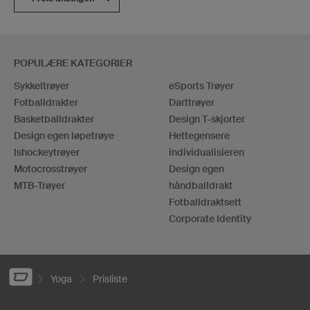
POPULÆRE KATEGORIER
Sykkeltrøyer
eSports Trøyer
Fotballdrakter
Darttrøyer
Basketballdrakter
Design T-skjorter
Design egen løpetrøye
Hettegensere
Ishockeytrøyer
individualisieren
Motocrosstrøyer
Design egen
MTB-Trøyer
håndballdrakt
Fotballdraktsett
Corporate Identity
Yoga
Prisliste