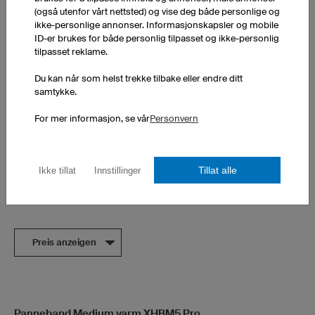
(også utenfor vårt nettsted) og vise deg både personlige og
ikke-personlige annonser. Informasjonskapsler og mobile
ID-er brukes for både personlig tilpasset og ikke-personlig
tilpasset reklame.
Du kan når som helst trekke tilbake eller endre ditt
samtykke.
For mer informasjon, se vår
Personvern
Dobbeltlagshette
Passer for menn og kvinner
Tillat alle
Ikke tillat
Innstillinger
ekskl. Trykkostnader
Preis anzeigen
Panneband Medium varm XHBM5 Pro