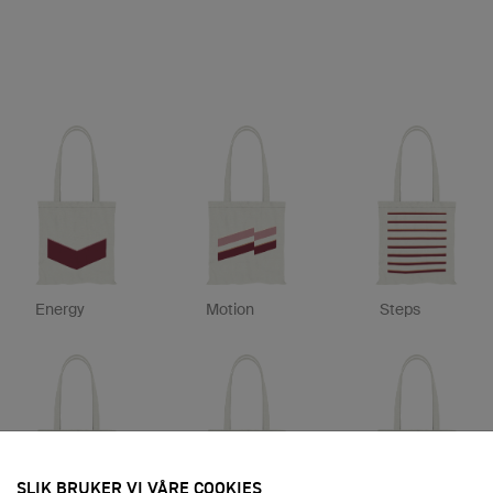
Energy
Motion
Steps
SLIK BRUKER VI VÅRE COOKIES