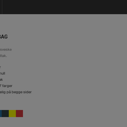
BAG
lsveske
tak.
r
ull
ak
 7 farger
gelig på begge sider