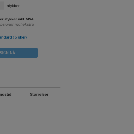
stykker
er stykker inkl. MVA
ipsjoner mot ekstra
andard ( 5 uker)
SIGN NÅ
ingstid
Størrelser