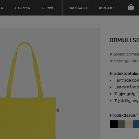
ER
STYRKER
SERVICE
OM OWAYO
KONTAKT
BOMULLS
Klassisk bomul
med lange hånd
Produktdetalje
Fairtrade bom
Lange håndt
Tilgjengelig i
Trykk tilgjen
Produktfarger