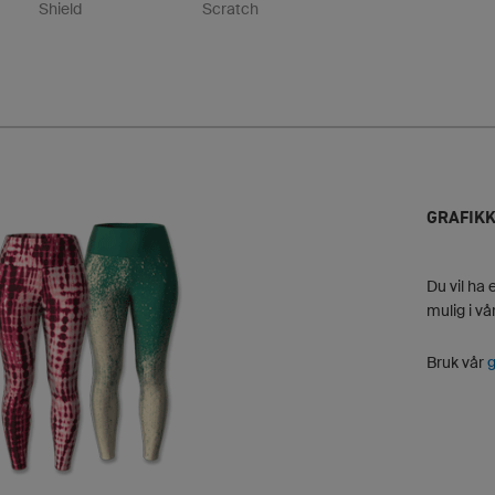
Shield
Scratch
GRAFIKK
Du vil ha 
mulig i v
Bruk vår
g