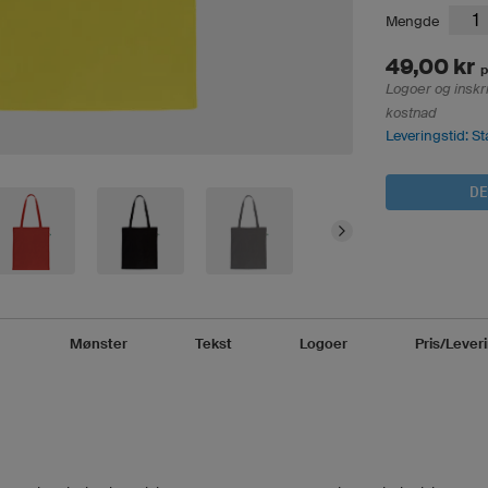
Mengde
49,00 kr
p
Logoer og inskr
kostnad
Leveringstid: St
DE
Mønster
Tekst
Logoer
Pris/Lever