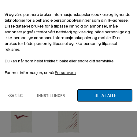
College
Sunrise
Concentration
Vi og våre partnere bruker informasjonskapsler (cookies) og lignende
teknologier for å behandle personopplysninger som din IP-adresse.
Disse dataene brukes for å tilpasse innhold og annonser, måle
annonser (også utenfor vårt nettsted) og vise deg både personlige og
ikke-personlige annonser. Informasjonskapsler og mobile ID-er
brukes for både personlig tilpasset og ikke-personlig tilpasset
reklame.
Du kan når som helst trekke tilbake eller endre ditt samtykke.
For mer informasjon, se vår
Personvern
Trail
Orion
Animal
TILLAT ALLE
INNSTILLINGER
Ikke tillat