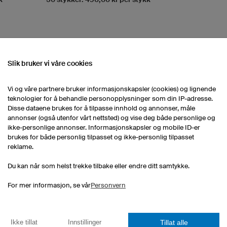
Slik bruker vi våre cookies
RT SORTIMENT
Vi og våre partnere bruker informasjonskapsler (cookies) og lignende
teknologier for å behandle personopplysninger som din IP-adresse.
Design egen darttrøye
Darttrøyer Barn
Disse dataene brukes for å tilpasse innhold og annonser, måle
annonser (også utenfor vårt nettsted) og vise deg både personlige og
ikke-personlige annonser. Informasjonskapsler og mobile ID-er
brukes for både personlig tilpasset og ikke-personlig tilpasset
reklame.
Du kan når som helst trekke tilbake eller endre ditt samtykke.
For mer informasjon, se vår
Personvern
eSports Trøyer
Darttrøyer
Tillat alle
Ikke tillat
Innstillinger