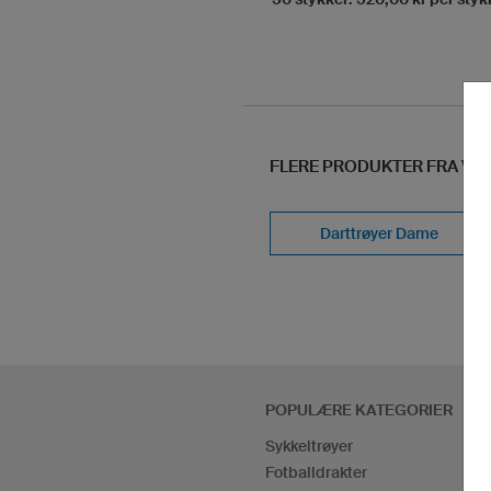
FLERE PRODUKTER FRA VÅ
Darttrøyer Dame
POPULÆRE KATEGORIER
Sykkeltrøyer
Fotballdrakter