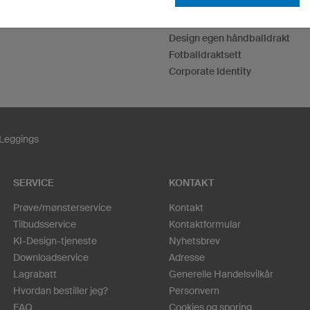
Design T-skjorter
Hettegensere individualisieren
Design egen håndballdrakt
Fotballdraktsett
Corporate Identity
Leggings
SERVICE
KONTAKT
Prøve/mønsterservice
Kontakt
Tilbudsservice
Kontaktformular
KI-Design-tjeneste
Nyhetsbrev
Downloadservice
Adresse
Lagrabatt
Generelle Handelsvilkår
Hvordan bestiller jeg?
Personvern
FAQ
Cookies og sporing