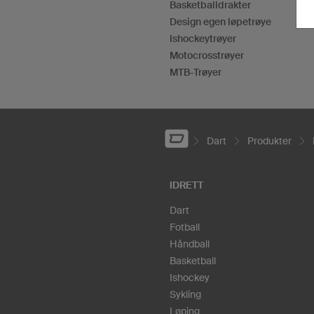
Basketballdrakter
Design egen løpetrøye
Ishockeytrøyer
Motocrosstrøyer
MTB-Trøyer
Dart
Produkter
IDRETT
Dart
Fotball
Håndball
Basketball
Ishockey
Sykling
Løping