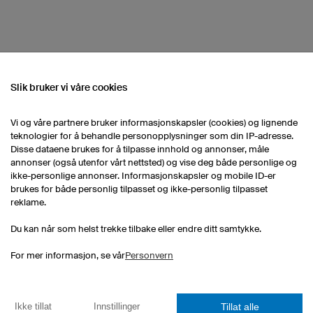
Slik bruker vi våre cookies
RT SORTIMENT
Vi og våre partnere bruker informasjonskapsler (cookies) og lignende
teknologier for å behandle personopplysninger som din IP-adresse.
Darttrøyer Dame
Design egen darttrøye
Disse dataene brukes for å tilpasse innhold og annonser, måle
annonser (også utenfor vårt nettsted) og vise deg både personlige og
ikke-personlige annonser. Informasjonskapsler og mobile ID-er
brukes for både personlig tilpasset og ikke-personlig tilpasset
reklame.
Du kan når som helst trekke tilbake eller endre ditt samtykke.
For mer informasjon, se vår
Personvern
eSports Trøyer
Darttrøyer
Tillat alle
Ikke tillat
Innstillinger