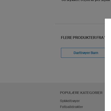
FLERE PRODUKTER FRA VÅ
Darttrøyer Barn
POPULÆRE KATEGORIER
Sykkeltrøyer
Fotballdrakter