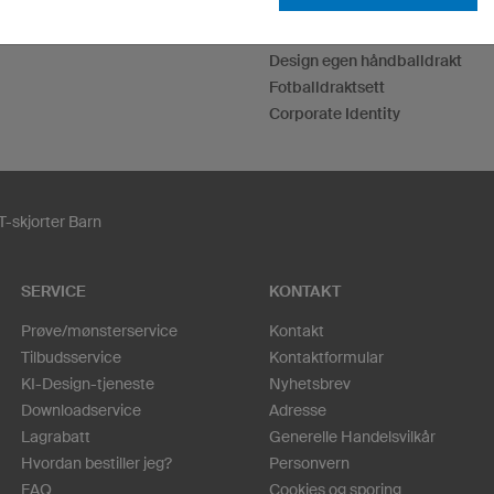
Design T-skjorter
Hettegensere individualisieren
Design egen håndballdrakt
Fotballdraktsett
Corporate Identity
T-skjorter Barn
SERVICE
KONTAKT
Prøve/mønsterservice
Kontakt
Tilbudsservice
Kontaktformular
KI-Design-tjeneste
Nyhetsbrev
Downloadservice
Adresse
Lagrabatt
Generelle Handelsvilkår
Hvordan bestiller jeg?
Personvern
FAQ
Cookies og sporing