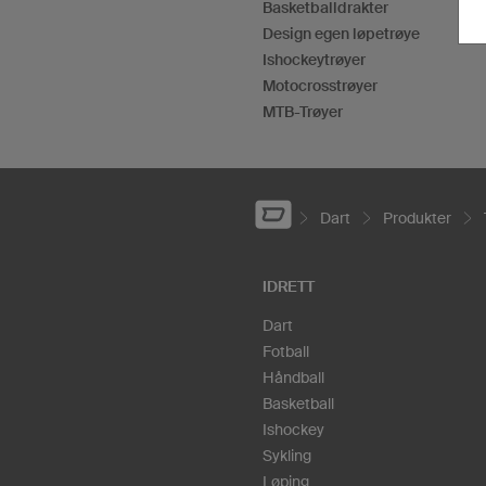
Basketballdrakter
Design egen løpetrøye
Ishockeytrøyer
Motocrosstrøyer
MTB-Trøyer
Dart
Produkter
IDRETT
Dart
Fotball
Håndball
Basketball
Ishockey
Sykling
Løping