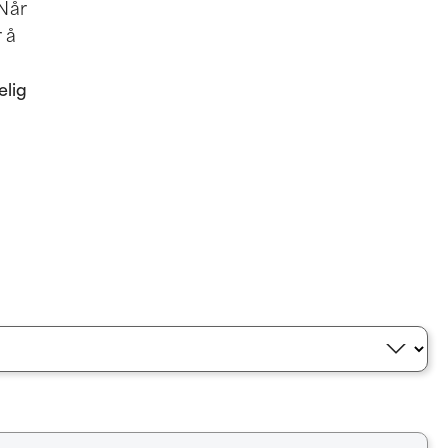
 Når
 å
elig