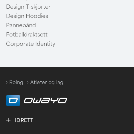
Design T-skjorter
Design Hoodies
Pannebånd
Fotballdraktsett
Corporate Identity
Roing
Atleter og lag
/
IDRETT