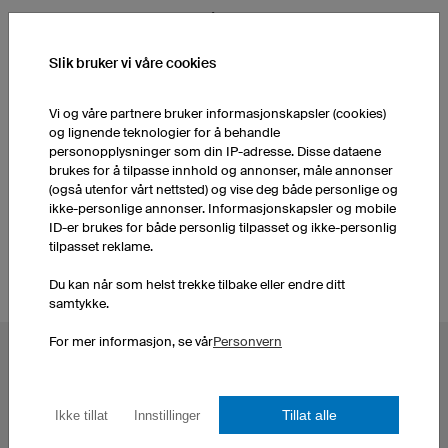
FLERE PRODUKTER FRA VÅRT SORTIMENT
Slik bruker vi våre cookies
Landhockeyshorts Herre
Landhockeyshorts Barn
Vi og våre partnere bruker informasjonskapsler (cookies)
og lignende teknologier for å behandle
Landhockeytrøye Herre
Sokkker
personopplysninger som din IP-adresse. Disse dataene
brukes for å tilpasse innhold og annonser, måle annonser
(også utenfor vårt nettsted) og vise deg både personlige og
Landhockeytrøyer Barn
ikke-personlige annonser. Informasjonskapsler og mobile
ID-er brukes for både personlig tilpasset og ikke-personlig
tilpasset reklame.
Du kan når som helst trekke tilbake eller endre ditt
samtykke.
For mer informasjon, se vår
Personvern
POPULÆRE KATEGORIER
Sykkeltrøyer
eSports Trøyer
Tillat alle
Ikke tillat
Innstillinger
Fotballdrakter
Darttrøyer
Basketballdrakter
Design T-skjorter