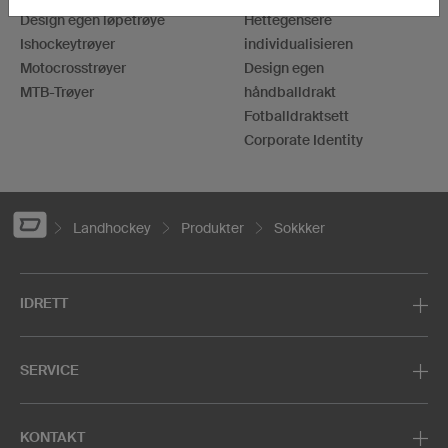
Design egen løpetrøye
Hettegensere
Ishockeytrøyer
individualisieren
Motocrosstrøyer
Design egen
MTB-Trøyer
håndballdrakt
Fotballdraktsett
Corporate Identity
Landhockey
Produkter
Sokkker
IDRETT
SERVICE
KONTAKT