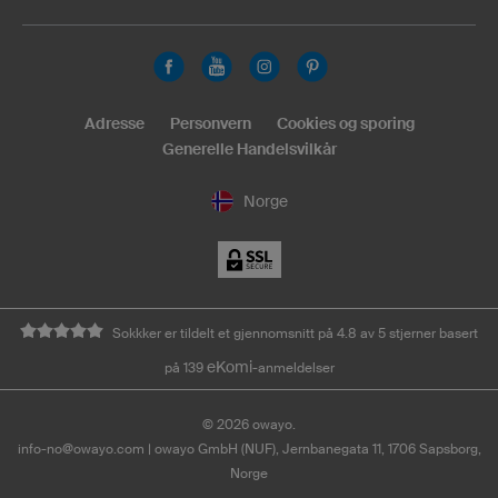
Adresse
Personvern
Cookies og sporing
Generelle Handelsvilkår
Norge
Sokkker er tildelt et gjennomsnitt på 4.8 av 5 stjerner basert
eKomi
på 139
-anmeldelser
©
2026
owayo.
info-no@owayo.com
| owayo GmbH (NUF), Jernbanegata 11, 1706 Sapsborg,
Norge