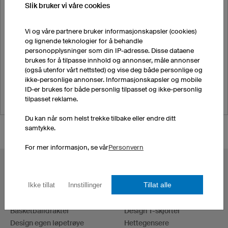
Slik bruker vi våre cookies
eSports
Yoga
Motocross
Vi og våre partnere bruker informasjonskapsler (cookies)
og lignende teknologier for å behandle
Dart
personopplysninger som din IP-adresse. Disse dataene
Bowling
brukes for å tilpasse innhold og annonser, måle annonser
Roing
(også utenfor vårt nettsted) og vise deg både personlige og
T-skjorter, hettegensere, osv.
ikke-personlige annonser. Informasjonskapsler og mobile
ID-er brukes for både personlig tilpasset og ikke-personlig
tilpasset reklame.
Du kan når som helst trekke tilbake eller endre ditt
samtykke.
For mer informasjon, se vår
Personvern
POPULÆRE KATEGORIER
Tillat alle
Ikke tillat
Innstillinger
Sykkeltrøyer
eSports Trøyer
Fotballdrakter
Darttrøyer
Basketballdrakter
Design T-skjorter
Design egen løpetrøye
Hettegensere