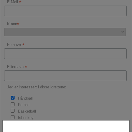
*
E-Mail
*
Kjønn
*
Fornavn
*
Etternavn
Jeg er interessert i disse idrettene:
Håndball
Fotball
Basketball
Ishockey
Sykling
Løping