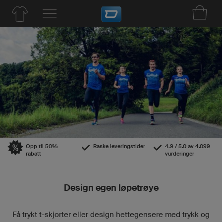
Opp til 50%
Raske leveringstider
4.9 / 5.0 av 4.099
rabatt
vurderinger
Design egen løpetrøye
Få trykt t-skjorter eller design hettegensere med trykk og