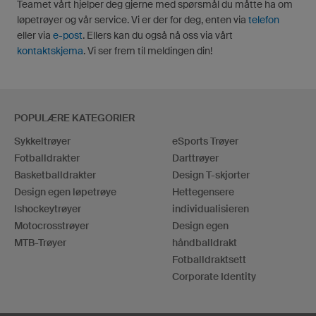
Teamet vårt hjelper deg gjerne med spørsmål du måtte ha om
løpetrøyer og vår service. Vi er der for deg, enten via
telefon
eller via
e-post
. Ellers kan du også nå oss via vårt
kontaktskjema
. Vi ser frem til meldingen din!
POPULÆRE KATEGORIER
Sykkeltrøyer
eSports Trøyer
Fotballdrakter
Darttrøyer
Basketballdrakter
Design T-skjorter
Design egen løpetrøye
Hettegensere
Ishockeytrøyer
individualisieren
Motocrosstrøyer
Design egen
MTB-Trøyer
håndballdrakt
Fotballdraktsett
Corporate Identity