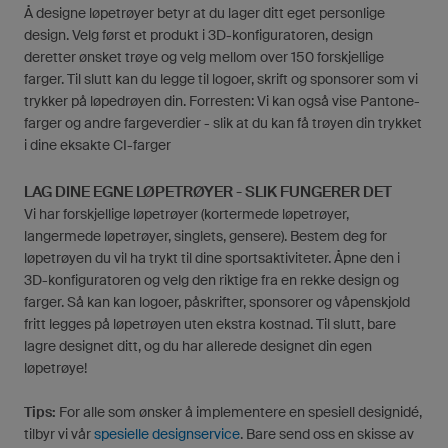
Å designe løpetrøyer betyr at du lager ditt eget personlige
design. Velg først et produkt i 3D-konfiguratoren, design
deretter ønsket trøye og velg mellom over 150 forskjellige
farger. Til slutt kan du legge til logoer, skrift og sponsorer som vi
trykker på løpedrøyen din. Forresten: Vi kan også vise Pantone-
farger og andre fargeverdier - slik at du kan få trøyen din trykket
i dine eksakte CI-farger
LAG DINE EGNE LØPETRØYER - SLIK FUNGERER DET
Vi har forskjellige løpetrøyer (kortermede løpetrøyer,
langermede løpetrøyer, singlets, gensere). Bestem deg for
løpetrøyen du vil ha trykt til dine sportsaktiviteter. Åpne den i
3D-konfiguratoren og velg den riktige fra en rekke design og
farger. Så kan kan logoer, påskrifter, sponsorer og våpenskjold
fritt legges på løpetrøyen uten ekstra kostnad. Til slutt, bare
lagre designet ditt, og du har allerede designet din egen
løpetrøye!
Tips:
For alle som ønsker å implementere en spesiell designidé,
tilbyr vi vår
spesielle designservice
. Bare send oss ​​en skisse av