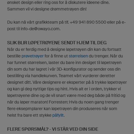
ønsket design eller ring oss for å diskutere ideene dine.
Sammen vil vi designe drømmetrøyen din!
Du kan nå vårt grafikkteam på tlf. +49 941 890 5500 eller på e-
post til
info-de@owayo.com
.
SLIK BLIR LØPETRØYENE SENDT HJEM TIL DEG
Når du er ferdig med å designe løpetrøyen din kan du fortsatt
bestille
prøvetrøyer
for å finne ut
størrelsen
du trenger. Når du
har funnet størrelsen, laster du bare inn desiget til løpetrøyen
din som du har lagret i vår 3D-konfigurator og sender oss din
bestilling via handlekurven. Teamet vårt vurderer deretter
designet ditt. Våre designere er eksperter på å trykke løpetrøyer
og kan gi deg nyttige tips og hint. Hvis alt er i orden, trykker vi
løpetrøyene dine og de vil snart være med deg både på fritid og
når du løper maraton! Forresten: Hvis du noen gang trenger
flere eksepmplarer kan løpetrøyen din produseres når som
helst fra bare ett stykke
påfyllt
.
FLERE SPØRSMÅL? - VI STÅR VED DIN SIDE