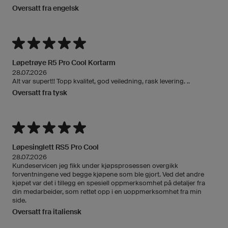
Oversatt fra engelsk
Løpetrøye R5 Pro Cool Kortarm
28.07.2026
Alt var supert!! Topp kvalitet, god veiledning, rask levering. ..
Oversatt fra tysk
Løpesinglett RS5 Pro Cool
28.07.2026
Kundeservicen jeg fikk under kjøpsprosessen overgikk
forventningene ved begge kjøpene som ble gjort. Ved det andre
kjøpet var det i tillegg en spesiell oppmerksomhet på detaljer fra
din medarbeider, som rettet opp i en uoppmerksomhet fra min
side.
Oversatt fra italiensk