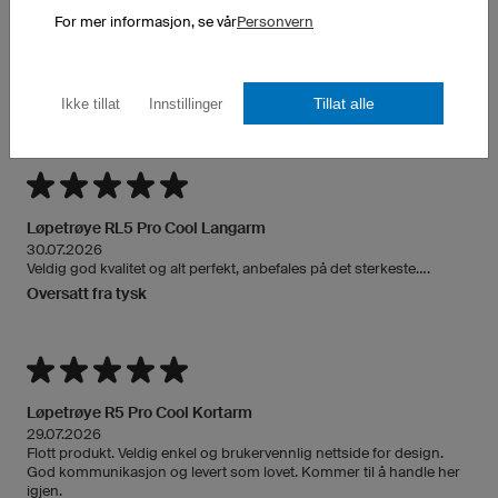
For mer informasjon, se vår
Personvern
Tillat alle
Ikke tillat
Innstillinger
FEEDBACK OM LØPETRØYER
Løpetrøye RL5 Pro Cool Langarm
30.07.2026
Veldig god kvalitet og alt perfekt, anbefales på det sterkeste....
Oversatt fra tysk
Løpetrøye R5 Pro Cool Kortarm
29.07.2026
Flott produkt. Veldig enkel og brukervennlig nettside for design.
God kommunikasjon og levert som lovet. Kommer til å handle her
igjen.