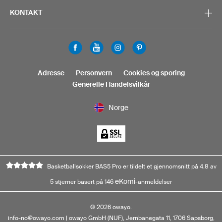
KONTAKT
Adresse
Personvern
Cookies og sporing
Generelle Handelsvilkår
Norge
Basketballsokker BAS5 Pro er tildelt et gjennomsnitt på 4.8 av
eKomi
5 stjerner basert på 146
-anmeldelser
©
2026
owayo.
info-no@owayo.com
| owayo GmbH (NUF), Jernbanegata 11, 1706 Sapsborg,