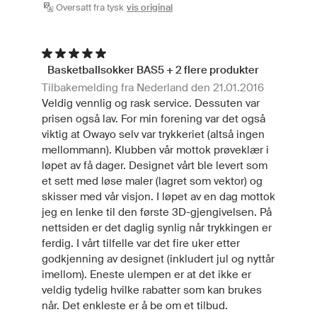
Oversatt fra tysk
vis original
Basketballsokker BAS5 + 2 flere produkter
Tilbakemelding fra Nederland den 21.01.2016
Veldig vennlig og rask service. Dessuten var
prisen også lav. For min forening var det også
viktig at Owayo selv var trykkeriet (altså ingen
mellommann). Klubben vår mottok prøveklær i
løpet av få dager. Designet vårt ble levert som
et sett med løse maler (lagret som vektor) og
skisser med vår visjon. I løpet av en dag mottok
jeg en lenke til den første 3D-gjengivelsen. På
nettsiden er det daglig synlig når trykkingen er
ferdig. I vårt tilfelle var det fire uker etter
godkjenning av designet (inkludert jul og nyttår
imellom). Eneste ulempen er at det ikke er
veldig tydelig hvilke rabatter som kan brukes
når. Det enkleste er å be om et tilbud.