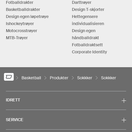
Fotballdrakter
Darttrøyer
Basketballdrakter
Design T-skjorter
Design egen løpetrøye
Hettegensere
Ishockeytrøyer
individualisieren
Motocrosstrøyer
Design egen
MTB-Trøyer
håndballdrakt
Fotballdraktsett
Corporate Identity
Basketball
Produkter
Sokkker
Sokkker
IDRETT
SERVICE