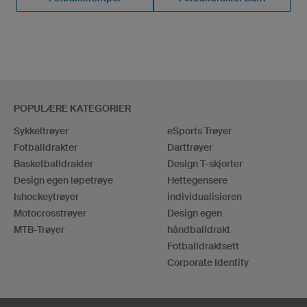
POPULÆRE KATEGORIER
Sykkeltrøyer
eSports Trøyer
Fotballdrakter
Darttrøyer
Basketballdrakter
Design T-skjorter
Design egen løpetrøye
Hettegensere
Ishockeytrøyer
individualisieren
Motocrosstrøyer
Design egen
MTB-Trøyer
håndballdrakt
Fotballdraktsett
Corporate Identity