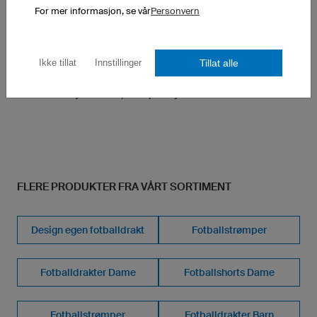
K-TEX (pustende, ultra.dry)
For mer informasjon, se vår
Personvern
Elastisk midje med snøring
Straight-Fit, rett bein, anatomisk formet
Tillat alle
Ikke tillat
Innstillinger
1 stykk: 550,00 kr per stykk
10 stykker: 430,00 kr per stykk
50 stykker: 380,00 kr per stykk
FLERE PRODUKTER FRA VÅRT SORTIMENT
Design egen fotballdrakt
Fotballstrømper
Fotballdrakter Dame
Fotballshorts Dame
Fotballstrømper
Fotballdrakter Barn