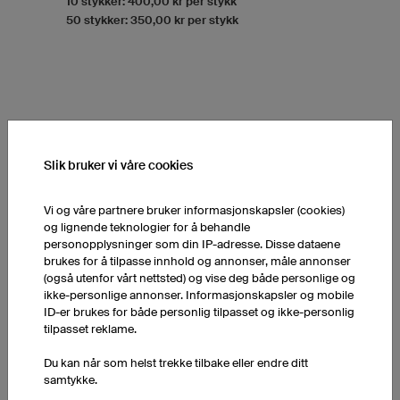
10 stykker: 400,00 kr per stykk
50 stykker: 350,00 kr per stykk
Slik bruker vi våre cookies
Vi og våre partnere bruker informasjonskapsler (cookies)
og lignende teknologier for å behandle
personopplysninger som din IP-adresse. Disse dataene
brukes for å tilpasse innhold og annonser, måle annonser
(også utenfor vårt nettsted) og vise deg både personlige og
ikke-personlige annonser. Informasjonskapsler og mobile
ID-er brukes for både personlig tilpasset og ikke-personlig
tilpasset reklame.
Du kan når som helst trekke tilbake eller endre ditt
samtykke.
Shorts FP6 Hero