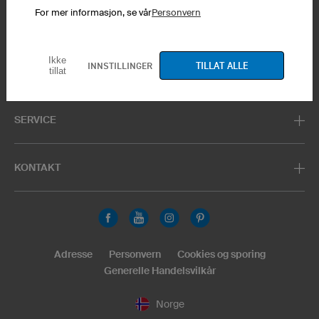
For mer informasjon, se vår
Personvern
Produktservice
Produkter
Banner
Ikke
TILLAT ALLE
INNSTILLINGER
tillat
PRODUKTSERVICE
SERVICE
KONTAKT
Adresse
Personvern
Cookies og sporing
Generelle Handelsvilkår
Norge