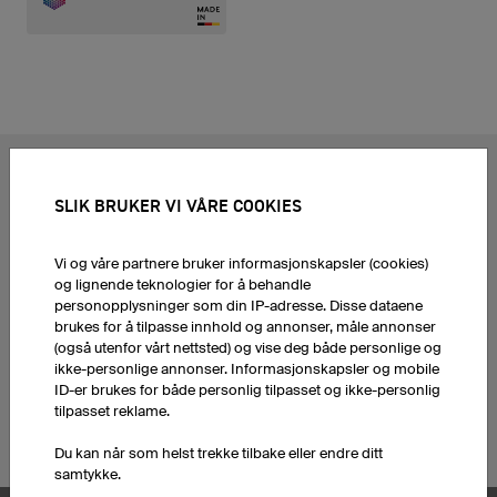
POPULÆRE KATEGORIER
SLIK BRUKER VI VÅRE COOKIES
Sykkeltrøyer
eSports Trøyer
Fotballdrakter
Darttrøyer
Vi og våre partnere bruker informasjonskapsler (cookies)
Basketballdrakter
Design T-skjorter
og lignende teknologier for å behandle
Design egen løpetrøye
Hettegensere
personopplysninger som din IP-adresse. Disse dataene
Ishockeytrøyer
individualisieren
brukes for å tilpasse innhold og annonser, måle annonser
(også utenfor vårt nettsted) og vise deg både personlige og
Motocrosstrøyer
Design egen
ikke-personlige annonser. Informasjonskapsler og mobile
MTB-Trøyer
håndballdrakt
ID-er brukes for både personlig tilpasset og ikke-personlig
Fotballdraktsett
tilpasset reklame.
Corporate Identity
Du kan når som helst trekke tilbake eller endre ditt
samtykke.